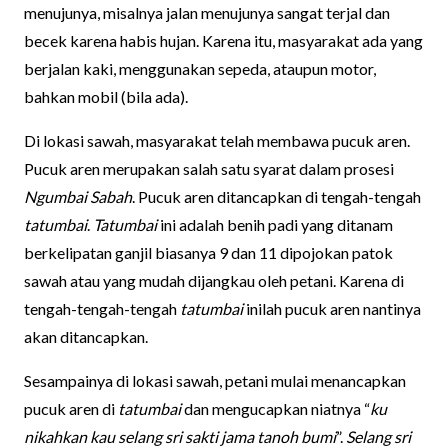
menujunya, misalnya jalan menujunya sangat terjal dan
becek karena habis hujan. Karena itu, masyarakat ada yang
berjalan kaki, menggunakan sepeda, ataupun motor,
bahkan mobil (bila ada).
Di lokasi sawah, masyarakat telah membawa pucuk aren.
Pucuk aren merupakan salah satu syarat dalam prosesi
Ngumbai Sabah
. Pucuk aren ditancapkan di tengah-tengah
tatumbai
.
Tatumbai
ini adalah benih padi yang ditanam
berkelipatan ganjil biasanya 9 dan 11 dipojokan patok
sawah atau yang mudah dijangkau oleh petani. Karena di
tengah-tengah-tengah
tatumbai
inilah pucuk aren nantinya
akan ditancapkan.
Sesampainya di lokasi sawah, petani mulai menancapkan
pucuk aren di
tatumbai
dan mengucapkan niatnya “
ku
nikahkan kau selang sri sakti jama tanoh bumi
”.
Selang sri