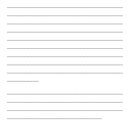
………………………………………………………………………………………
………………………………………………………………………………………
………………………………………………………………………………………
………………………………………………………………………………………
………………………………………………………………………………………
………………………………………………………………………………………
………………………………………………………………………………………
………………………………………………………………………………………
………………………………………………………………………………………
………………………
………………………………………………………………………………………
………………………………………………………………………………………
………………………………………………………………………………………
………………………………………………………………………
………………………………………………………………………………………